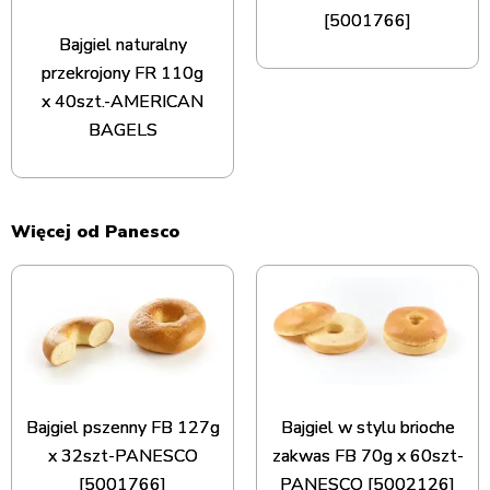
[5001766]
Bajgiel naturalny
przekrojony FR 110g
x 40szt.-AMERICAN
BAGELS
Więcej od Panesco
Bajgiel pszenny FB 127g
Bajgiel w stylu brioche
x 32szt-PANESCO
zakwas FB 70g x 60szt-
[5001766]
PANESCO [5002126]