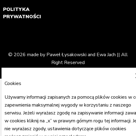
POLITYKA
PRYWATNOŚCI
© 2026 made by Paweł Łysakowski and Ewa Jach || All
Right Reserved
Cookies
Używamy informacji zapisanych za pomocą plików cookies w c
zapewnienia maksymalnej wygody w korzystaniu z naszego
serwisu. Jeżeli wyrażasz zgodę na zapisywanie informacji zawa
w cookies kliknij na „x” w prawym górnym rogu tej informacji. Je
nie wyrażasz zgody, ustawienia dotyczące plików cookies