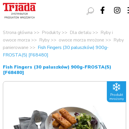
Strona główna
Produkty
Dla detalu
Ryby i
owoce morza
Ryby
owoce morza mrożone
Ryby
panierowane
Fish Fingers (30 paluszków) 900g-
FROSTA(5) [F68480]
Fish Fingers (30 paluszków) 900g-FROSTA(5)
[F68480]
Produkt
mrożony