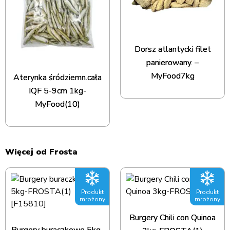
Dorsz atlantycki filet
panierowany. –
MyFood7kg
Aterynka śródziemn.cała
IQF 5-9cm 1kg-
MyFood(10)
Więcej od Frosta
Produkt
Produkt
mrożony
mrożony
Burgery Chili con Quinoa