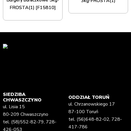
Burgery buraczkowe 5kg-
3kg-FROSTA(1)
FROSTA(1) [F15810]
SIEDZIBA
ODDZIAŁ TORUŃ
CHWASZCZYNO
ul. Chrzanowskiego 17
ul. Lisia 15
87-100 Toruń
80-209 Chwaszczyno
tel.
(56)648-82-02
,
728-
tel.
(58)552-82-79
,
728-
417-786
426-053