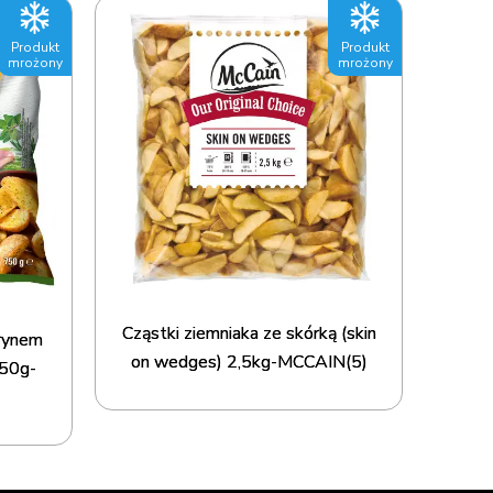
Produkt
Produkt
mrożony
mrożony
Cząstki ziemniaka ze skórką (skin
arynem
on wedges) 2,5kg-MCCAIN(5)
750g-