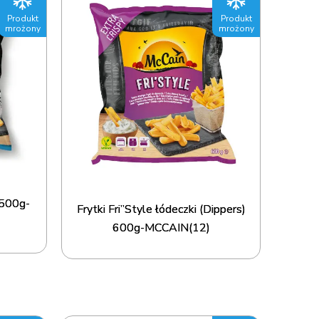
Produkt
Produkt
mrożony
mrożony
 500g-
Frytki Fri”Style łódeczki (Dippers)
600g-MCCAIN(12)