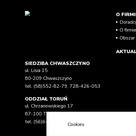
O FIRMI
Doradc
O firmi
Obszar 
AKTUAL
SIEDZIBA CHWASZCZYNO
ul. Lisia 15
80-209 Chwaszczyno
tel.
(58)552-82-79
,
728-426-053
ODDZIAŁ TORUŃ
ul. Chrzanowskiego 17
87-100 Toruń
tel.
(56)648-82-02
,
728-417-786
Cookies