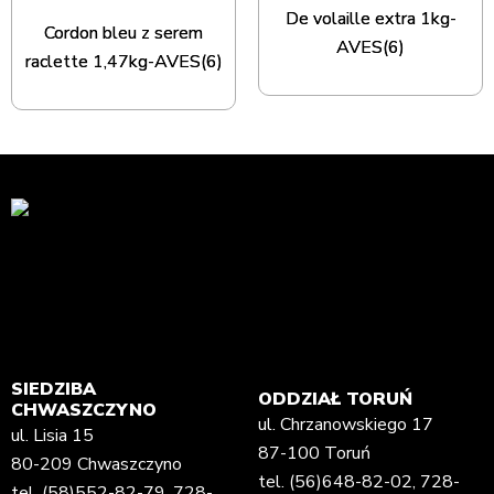
De volaille extra 1kg-
Cordon bleu z serem
AVES(6)
raclette 1,47kg-AVES(6)
SIEDZIBA
ODDZIAŁ TORUŃ
CHWASZCZYNO
ul. Chrzanowskiego 17
ul. Lisia 15
87-100 Toruń
80-209 Chwaszczyno
tel.
(56)648-82-02
,
728-
tel.
(58)552-82-79
,
728-