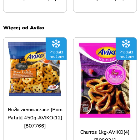
Więcej od Aviko
Produkt
Produkt
mrożony
mrożony
Buźki ziemniaczane [Pom
Patati] 450g-AVIKO(12)
[807766]
Churros 1kg-AVIKO(4)