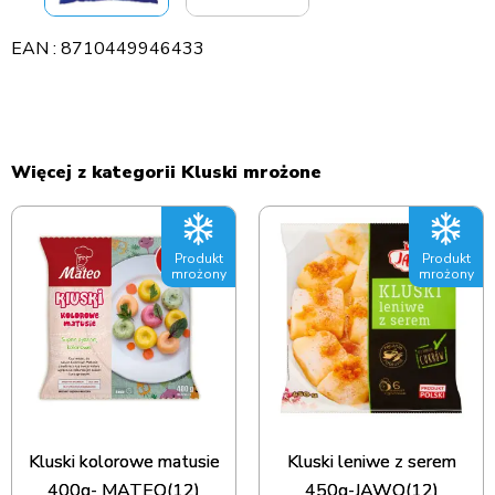
EAN : 8710449946433
Więcej z kategorii Kluski mrożone
Produkt
Produkt
mrożony
mrożony
Kluski kolorowe matusie
Kluski leniwe z serem
400g- MATEO(12)
450g-JAWO(12)