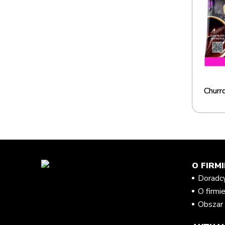
Churr
O FIRMI
Doradc
O firmi
Obszar 