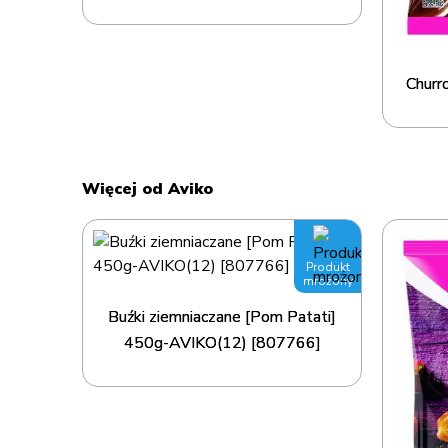
Churr
Więcej od Aviko
Produkt
mrożony
Buźki ziemniaczane [Pom Patati]
450g-AVIKO(12) [807766]