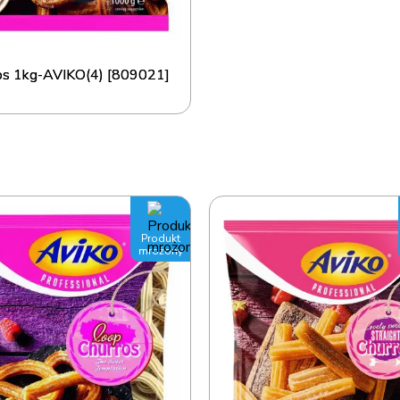
os 1kg-AVIKO(4) [809021]
Produkt
mrożony