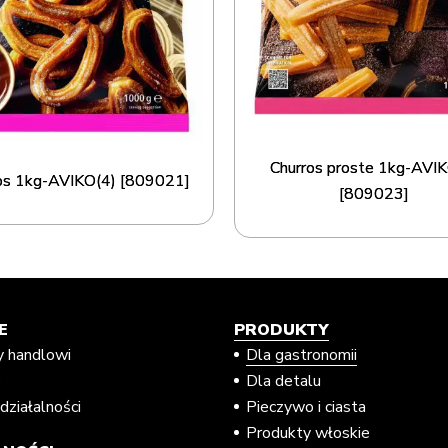
Churros proste 1kg-AVIK
os 1kg-AVIKO(4) [809021]
[809023]
E
PRODUKTY
y handlowi
Dla gastronomii
e
Dla detalu
działalności
Pieczywo i ciasta
Produkty włoskie