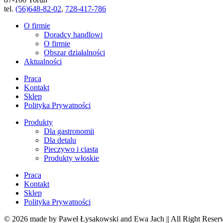
tel.
(56)648-82-02
,
728-417-786
O firmie
Doradcy handlowi
O firmie
Obszar działalności
Aktualności
Praca
Kontakt
Sklep
Polityka Prywatności
Produkty
Dla gastronomii
Dla detalu
Pieczywo i ciasta
Produkty włoskie
Praca
Kontakt
Sklep
Polityka Prywatności
© 2026 made by Paweł Łysakowski and Ewa Jach || All Right Reser