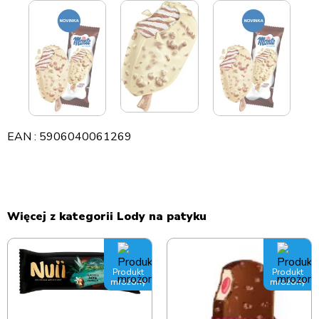
EAN : 5906040061269
Więcej z kategorii Lody na patyku
Produkt
Produkt
mrożony
mrożony