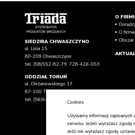
O FIRMI
Doradc
O firmi
Obszar 
SIEDZIBA CHWASZCZYNO
ul. Lisia 15
AKTUAL
80-209 Chwaszczyno
tel.
(58)552-82-79
,
728-426-053
ODDZIAŁ TORUŃ
ul. Chrzanowskiego 17
87-100 Toruń
tel.
(56)648-82-02
,
728-417-786
Cookies
Używamy informacji zapisanych
serwisu. Jeżeli wyrażasz zgodę n
Jeśli nie wyrażasz zgody, ustaw