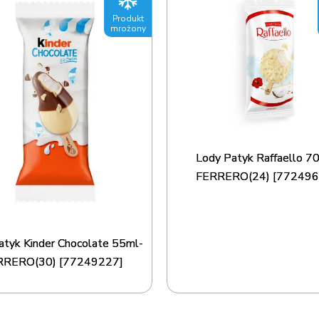
Produkt
mrożony
Lody Patyk Raffaello 7
FERRERO(24) [772496
atyk Kinder Chocolate 55ml-
RRERO(30) [77249227]