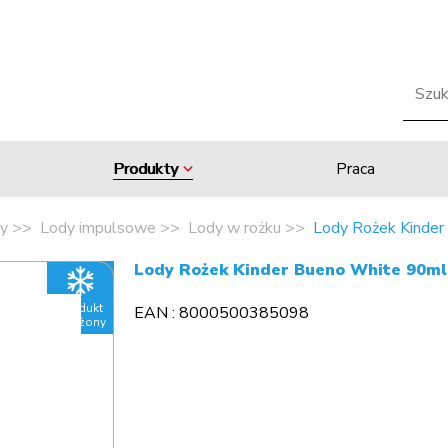
Produkty
Praca
y
Lody impulsowe
Lody w rożku
Lody Rożek Kinde
Lody Rożek Kinder Bueno White 90m
Produkt
EAN : 8000500385098
mrożony