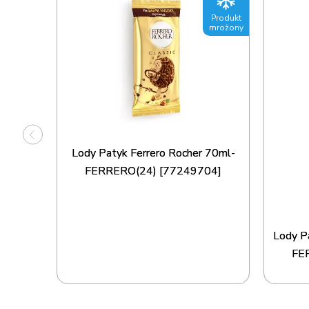
Produkt
Produkt
mrożony
mrożony
Lody Patyk Ferrero Rocher 70ml-
FERRERO(24) [77249704]
zt.-
Lody P
FE