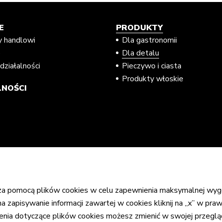
E
PRODUKTY
y handlowi
Dla gastronomii
e
Dla detalu
działalności
Pieczywo i ciasta
Produkty włoskie
NOŚCI
 za pomocą plików cookies w celu zapewnienia maksymalnej wyg
a zapisywanie informacji zawartej w cookies kliknij na „x” w praw
ienia dotyczące plików cookies możesz zmienić w swojej przeglą