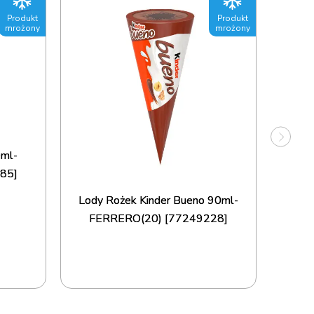
Produkt
Produkt
mrożony
mrożony
0ml-
85]
Lody Rożek Kinder Bueno 90ml-
FERRERO(20) [77249228]