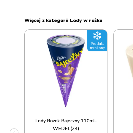
Więcej z kategorii Lody w rożku
Produkt
Produkt
mrożony
mrożony
ilia
Lody Rożek Bajeczny 110ml-
WEDEL(24)