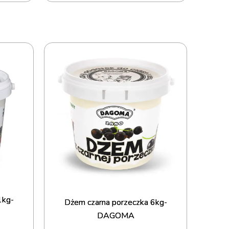
1kg-
Dżem 
Dżem czarna porzeczka 6kg-
DAGOMA