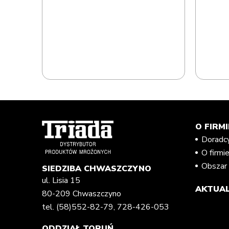
00ml-
O FIRMI
Doradc
O firmi
Obszar 
SIEDZIBA CHWASZCZYNO
ul. Lisia 15
AKTUAL
80-209 Chwaszczyno
tel.
(58)552-82-79
,
728-426-053
ODDZIAŁ TORUŃ