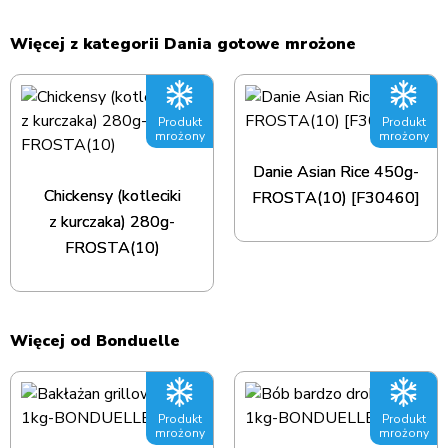
Więcej z kategorii Dania gotowe mrożone
Produkt
Produkt
mrożony
mrożony
Danie Asian Rice 450g-
Chickensy (kotleciki
FROSTA(10) [F30460]
z kurczaka) 280g-
FROSTA(10)
Więcej od Bonduelle
Produkt
Produkt
mrożony
mrożony