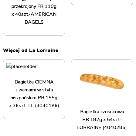
przekrojony FR 110g
x 40szt.-AMERICAN
BAGELS
Więcej od La Lorraine
Bagietka CIEMNA
z ziarnami w stylu
hiszpańskim PB 155g
x 36szt.-LL (4040186)
Bagietka czosnkowa
PB 182g x 54szt-
LORRAINE [4040285]