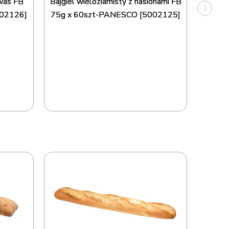
kwas FB
Bajgiel wieloziarnisty z nasionami FB
002126]
75g x 60szt-PANESCO [5002125]
Bajg
prz