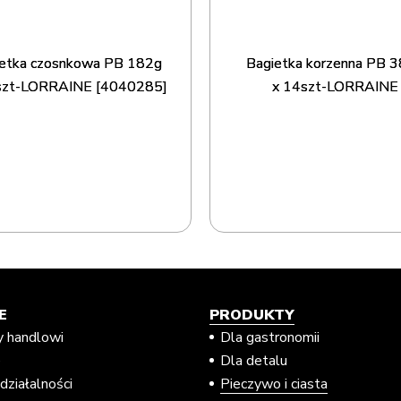
etka czosnkowa PB 182g
Bagietka korzenna PB 
szt-LORRAINE [4040285]
x 14szt-LORRAINE
E
PRODUKTY
y handlowi
Dla gastronomii
e
Dla detalu
działalności
Pieczywo i ciasta