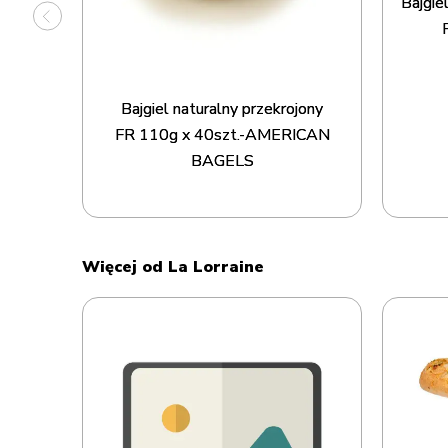
Bajgie
nikiem
POL
Bajgiel naturalny przekrojony
FR 110g x 40szt.-AMERICAN
BAGELS
Więcej od La Lorraine