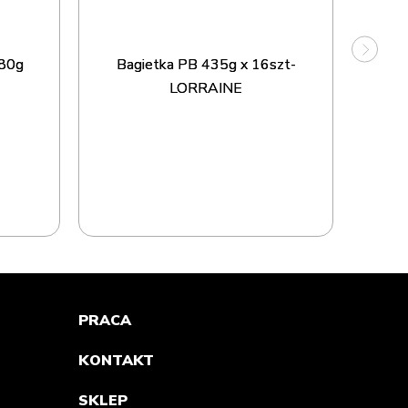
Bagi
PB 
380g
Bagietka PB 435g x 16szt-
LORRAINE
PRACA
KONTAKT
SKLEP