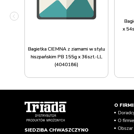
onami FB
02125]
Bagi
x 54
Bagietka CIEMNA z ziarnami w stylu
hiszpańskim PB 155g x 36szt.-LL
(4040186)
O FIRMI
Doradc
O firmi
Obszar 
SIEDZIBA CHWASZCZYNO