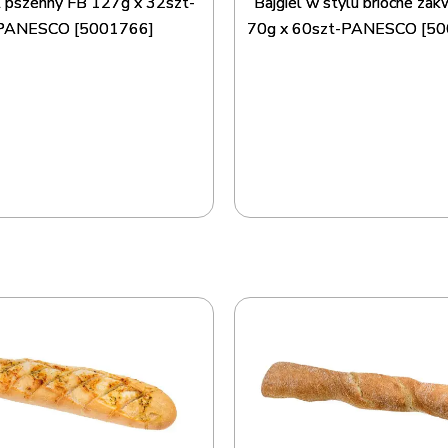
l pszenny FB 127g x 32szt-
Bajgiel w stylu brioche za
PANESCO [5001766]
70g x 60szt-PANESCO [5