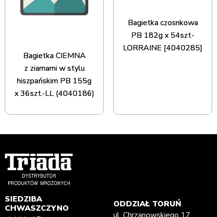
Bagietka czosnkowa
PB 182g x 54szt-
LORRAINE [4040285]
Bagietka CIEMNA
z ziarnami w stylu
hiszpańskim PB 155g
x 36szt.-LL (4040186)
SIEDZIBA
ODDZIAŁ TORUŃ
CHWASZCZYNO
ul. Chrzanowskiego 17