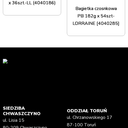
x 36szt.-LL (4040186)
Bagietka czosnkowa
PB 182g x 54szt-
LORRAINE [4040285]
SIEDZIBA
ODDZIAŁ TORUŃ
CHWASZCZYNO
ul. Chrzanowskiego 17
ul. Lisia 15
87-100 Toruń
80-209 Chwaszczyno