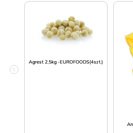
Agrest 2,5kg -EUROFOODS(4szt.)
MANS
An