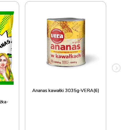
Ananas kawałki 3035g-VERA(6)
Anan
żka-