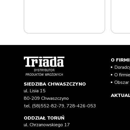
RESC-
O FIRMI
Doradc
O firmi
Obszar 
SIEDZIBA CHWASZCZYNO
ul. Lisia 15
AKTUAL
80-209 Chwaszczyno
tel.
(58)552-82-79
,
728-426-053
ODDZIAŁ TORUŃ
ul. Chrzanowskiego 17