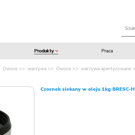
Produkty
Praca
Owoce
warzywa
Owoce
warzywa apertyzowane
Czosnek siekany w oleju 1kg BRESC-H