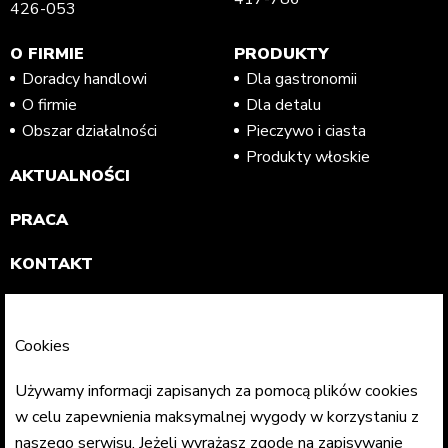
426-053
O FIRMIE
PRODUKTY
Doradcy handlowi
Dla gastronomii
O firmie
Dla detalu
Obszar działalności
Pieczywo i ciasta
Produkty włoskie
AKTUALNOŚCI
PRACA
KONTAKT
SKLEP
Cookies
POLITYKA
PRYWATNOŚCI
Używamy informacji zapisanych za pomocą plików cookies
w celu zapewnienia maksymalnej wygody w korzystaniu z
naszego serwisu. Jeżeli wyrażasz zgodę na zapisywanie