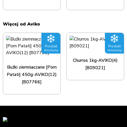
Więcej od Aviko
Produkt
Produkt
mrożony
mrożony
Churros 1kg-AVIKO(4)
Buźki ziemniaczane [Pom
[809021]
Patati] 450g-AVIKO(12)
[807766]