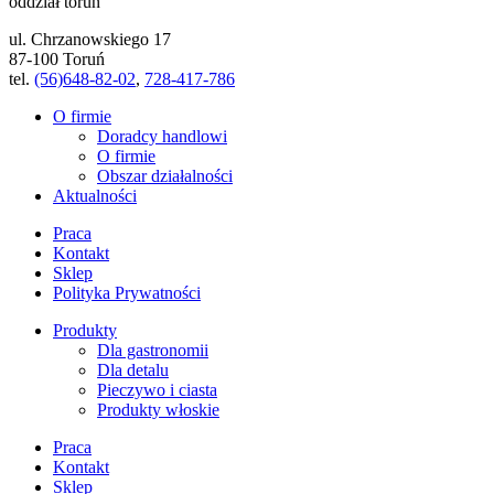
oddział toruń
ul. Chrzanowskiego 17
87-100 Toruń
tel.
(56)648-82-02
,
728-417-786
O firmie
Doradcy handlowi
O firmie
Obszar działalności
Aktualności
Praca
Kontakt
Sklep
Polityka Prywatności
Produkty
Dla gastronomii
Dla detalu
Pieczywo i ciasta
Produkty włoskie
Praca
Kontakt
Sklep