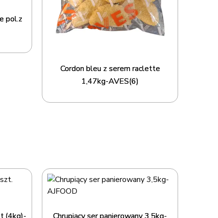
e pol.z
Cordon bleu z serem raclette
1,47kg-AVES(6)
.(4kg)-
Chrupiący ser panierowany 3,5kg-