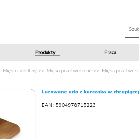
Produkty
Praca
Mięso i wędliny
Mięso przetworzone
Mięsa przetworz
Luzowane udo z kurczaka w chrupiące
EAN : 5904978715223