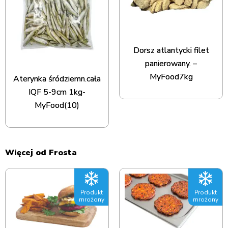
Dorsz atlantycki filet
panierowany. –
MyFood7kg
Aterynka śródziemn.cała
IQF 5-9cm 1kg-
MyFood(10)
Więcej od Frosta
Produkt
Produkt
mrożony
mrożony