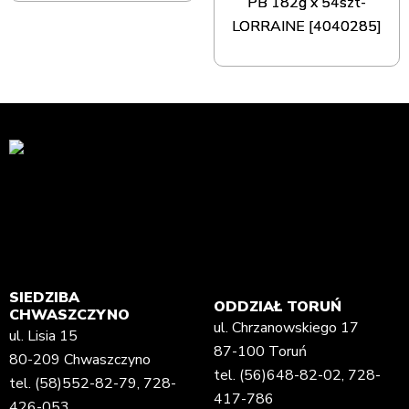
PB 182g x 54szt-
LORRAINE [4040285]
SIEDZIBA
ODDZIAŁ TORUŃ
CHWASZCZYNO
ul. Chrzanowskiego 17
ul. Lisia 15
87-100 Toruń
80-209 Chwaszczyno
tel.
(56)648-82-02
,
728-
tel.
(58)552-82-79
,
728-
417-786
426-053