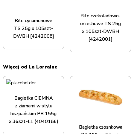
Bite czekoladowo-
Bite cynamonowe
orzechowe TS 25g
TS 25g x 105szt-
x 105szt-DWBH
DWBH [4242008]
[4242001]
Więcej od La Lorraine
Bagietka CIEMNA
z ziarnami w stylu
hiszpańskim PB 155g
x 36szt.-LL (4040186)
Bagietka czosnkowa