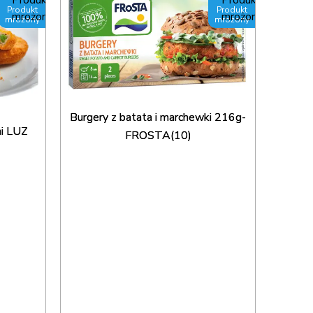
Produkt
Produkt
mrożony
mrożony
Burgery z batata i marchewki 216g-
mi LUZ
Burger
FROSTA(10)