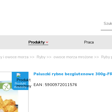
Produkty
Praca
y i owoce morza
Ryby
owoce morza mrożone
Ryby 
Paluszki rybne bezglutenowe 300g-F
Produkt
EAN : 5900972011576
mrożony