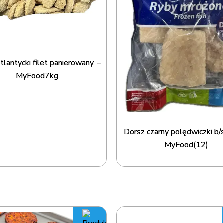
tlantycki filet panierowany. –
MyFood7kg
Dorsz czarny polędwiczki b/
MyFood(12)