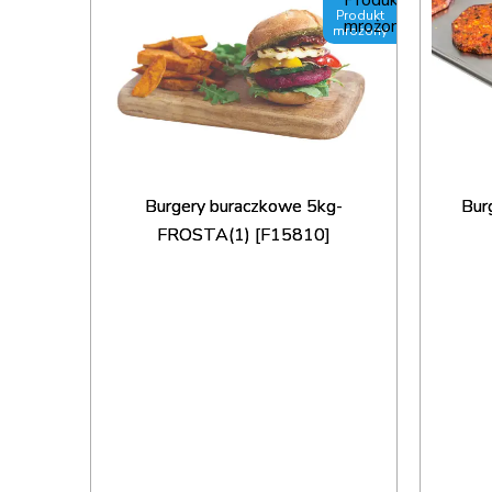
Produkt
Produkt
mrożony
mrożony
STA(3)
Burgery buraczkowe 5kg-
Burg
FROSTA(1) [F15810]