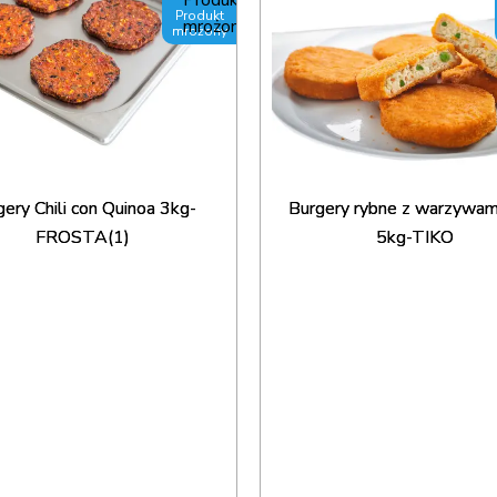
Produkt
mrożony
Burgery rybne z warzywa
ery Chili con Quinoa 3kg-
5kg-TIKO
FROSTA(1)