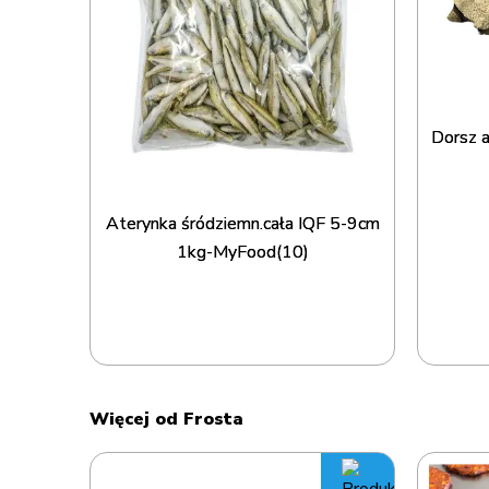
TA(7)
Dorsz a
Aterynka śródziemn.cała IQF 5-9cm
1kg-MyFood(10)
Więcej od Frosta