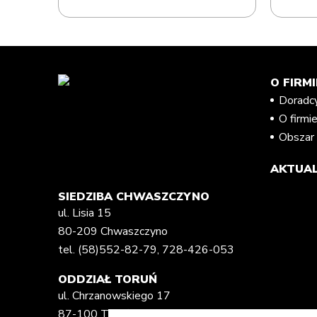
O FIRMI
Doradc
O firmi
Obszar 
AKTUAL
SIEDZIBA CHWASZCZYNO
ul. Lisia 15
80-209 Chwaszczyno
tel.
(58)552-82-79
,
728-426-053
ODDZIAŁ TORUŃ
ul. Chrzanowskiego 17
87-100 Toruń