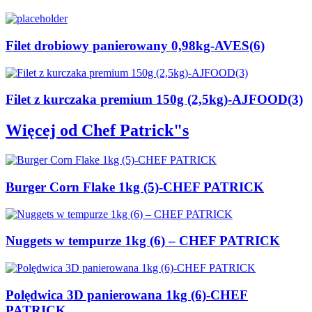
Filet drobiowy panierowany 0,98kg-AVES(6)
Filet z kurczaka premium 150g (2,5kg)-AJFOOD(3)
Więcej od Chef Patrick"s
Burger Corn Flake 1kg (5)-CHEF PATRICK
Nuggets w tempurze 1kg (6) – CHEF PATRICK
Polędwica 3D panierowana 1kg (6)-CHEF
PATRICK