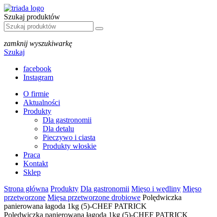
Szukaj produktów
zamknij wyszukiwarkę
Szukaj
facebook
Instagram
O firmie
Aktualności
Produkty
Dla gastronomii
Dla detalu
Pieczywo i ciasta
Produkty włoskie
Praca
Kontakt
Sklep
Strona główna
Produkty
Dla gastronomii
Mięso i wędliny
Mięso
przetworzone
Mięsa przetworzone drobiowe
Polędwiczka
panierowana łagoda 1kg (5)-CHEF PATRICK
Polędwiczka panierowana łagoda 1kg (5)-CHEF PATRICK