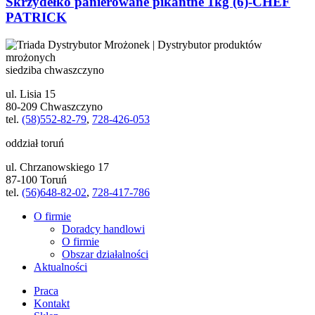
Skrzydełko panierowane pikantne 1kg (6)-CHEF
PATRICK
siedziba chwaszczyno
ul. Lisia 15
80-209 Chwaszczyno
tel.
(58)552-82-79
,
728-426-053
oddział toruń
ul. Chrzanowskiego 17
87-100 Toruń
tel.
(56)648-82-02
,
728-417-786
O firmie
Doradcy handlowi
O firmie
Obszar działalności
Aktualności
Praca
Kontakt