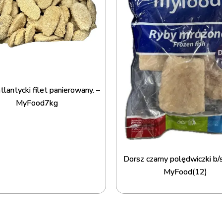
tlantycki filet panierowany. –
MyFood7kg
Dorsz czarny polędwiczki b/
MyFood(12)