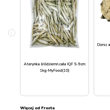
TA(7)
Dorsz a
Aterynka śródziemn.cała IQF 5-9cm
1kg-MyFood(10)
Więcej od Frosta