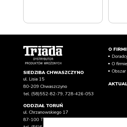
O FIRMI
Doradc
O firmi
Obszar 
SIEDZIBA CHWASZCZYNO
ul. Lisia 15
AKTUAL
80-209 Chwaszczyno
tel.
(58)552-82-79
,
728-426-053
ODDZIAŁ TORUŃ
ul. Chrzanowskiego 17
87-100 Toruń