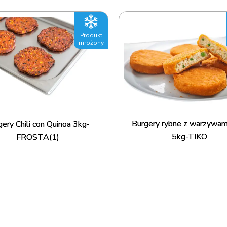
Produkt
mrożony
Burgery rybne z warzywa
ery Chili con Quinoa 3kg-
5kg-TIKO
FROSTA(1)