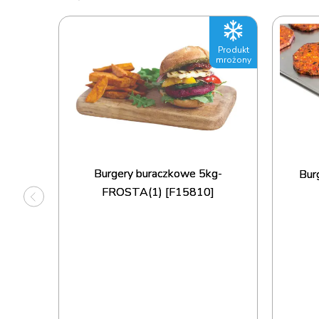
Produkt
Produkt
mrożony
mrożony
STA(3)
Burgery buraczkowe 5kg-
Burg
FROSTA(1) [F15810]