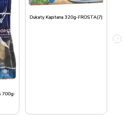
Dukaty Kapitana 320g-FROSTA(7)
Fi
s 700g-