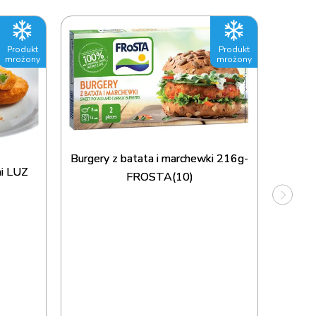
Produkt
Produkt
mrożony
mrożony
Burgery z batata i marchewki 216g-
mi LUZ
Burger
FROSTA(10)