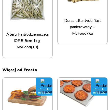
Dorsz atlantycki filet
panierowany. –
MyFood7kg
Aterynka śródziemn.cała
IQF 5-9cm 1kg-
MyFood(10)
Więcej od Frosta
Produkt
Produkt
mrożony
mrożony