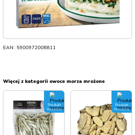
EAN : 5900972008811
Więcej z kategorii owoce morza mrożone
Produkt
Produkt
mrożony
mrożony