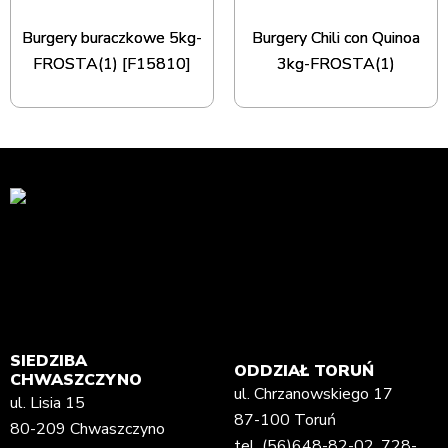
Burgery buraczkowe 5kg-
Burgery Chili con Quinoa
FROSTA(1) [F15810]
3kg-FROSTA(1)
SIEDZIBA
ODDZIAŁ TORUŃ
CHWASZCZYNO
ul. Chrzanowskiego 17
ul. Lisia 15
87-100 Toruń
80-209 Chwaszczyno
tel.
(56)648-82-02
,
728-