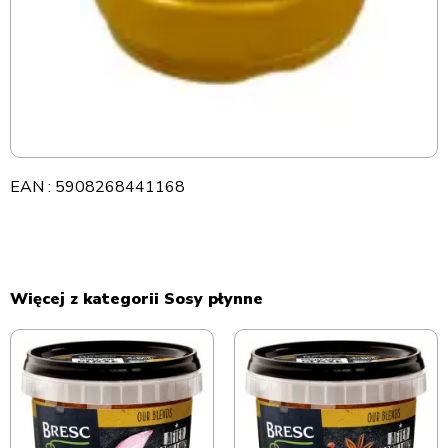
EAN : 5908268441168
Więcej z kategorii Sosy płynne