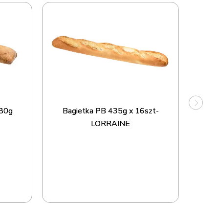
Bagi
PB 
380g
Bagietka PB 435g x 16szt-
LORRAINE