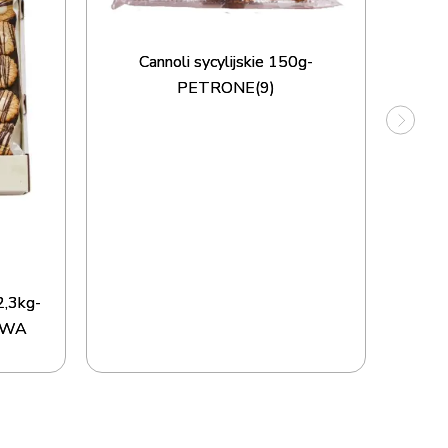
Cannoli sycylijskie 150g-
PETRONE(9)
Ca
2,3kg-
OWA