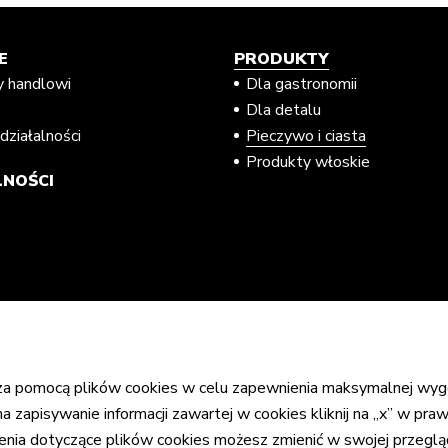
E
PRODUKTY
y handlowi
Dla gastronomii
e
Dla detalu
działalności
Pieczywo i ciasta
Produkty włoskie
NOŚCI
 za pomocą plików cookies w celu zapewnienia maksymalnej wyg
a zapisywanie informacji zawartej w cookies kliknij na „x” w praw
ienia dotyczące plików cookies możesz zmienić w swojej przeglą