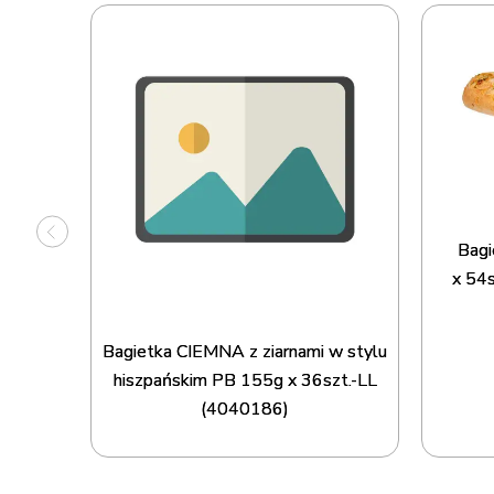
onami FB
02125]
Bagi
x 54
Bagietka CIEMNA z ziarnami w stylu
hiszpańskim PB 155g x 36szt.-LL
(4040186)