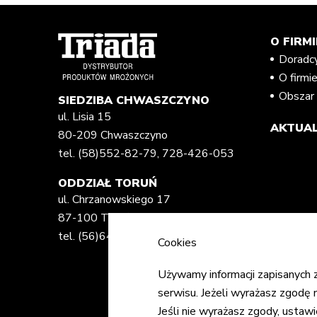
O FIRMI
Doradc
O firmi
Obszar 
SIEDZIBA CHWASZCZYNO
ul. Lisia 15
AKTUAL
80-209 Chwaszczyno
tel.
(58)552-82-79
,
728-426-053
ODDZIAŁ TORUŃ
ul. Chrzanowskiego 17
87-100 Toruń
tel.
(56)648-82-02
,
728-417-786
Cookies
Używamy informacji zapisanych
serwisu. Jeżeli wyrażasz zgodę n
Jeśli nie wyrażasz zgody, ustaw