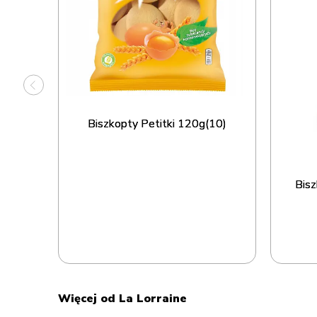
em RTB
08238]
Biszkopty Petitki 120g(10)
Bisz
Więcej od La Lorraine